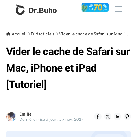
Dr.Buho
Accueil
Accueil
Didacticiels
Vider le cache de Safari sur Mac, iPhone et iPad [Tutoriel]
Vider le cache de Safari sur
Produits
BuhoCleaner
Mac, iPhone et iPad
Boutique
BuhoUnlocker
[Tutoriel]
BuhoRepair
Blog
BuhoNTFS
BuhoBarX
L'entreprise
Émilie
BuhoLaunchpad
Dernière mise à jour : 27 nov. 2024
À propos de nous
Support