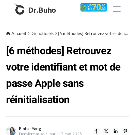
Dr.Buho
Accueil
Accueil
Didacticiels
[6 méthodes] Retrouvez votre identifiant et mot de passe Apple sans réinitialisation
[6 méthodes] Retrouvez
Produits
BuhoCleaner
votre identifiant et mot de
Boutique
BuhoUnlocker
passe Apple sans
BuhoRepair
Blog
BuhoNTFS
réinitialisation
BuhoBarX
L'entreprise
BuhoLaunchpad
À propos de nous
Eloise Yang
Support
Dernière mise à jour : 17 mai 2025