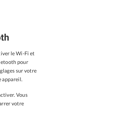
oth
iver le Wi-Fi et
luetooth pour
églages sur votre
 appareil.
activer. Vous
rrer votre