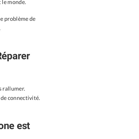
t le monde.
 le problème de
.
Réparer
s rallumer.
 de connectivité.
one est