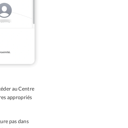
ccéder au Centre
res appropriés
gure pas dans