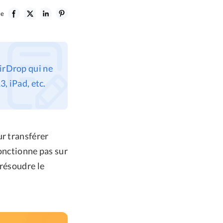
le
AirDrop qui ne
 iPad, etc.
ur transférer
fonctionne pas sur
 résoudre le