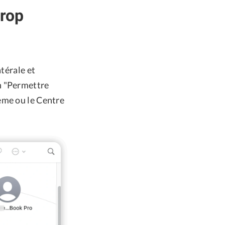
Drop
atérale et
n "Permettre
ème ou le Centre