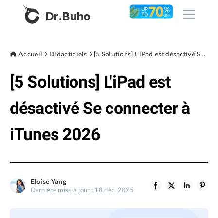
Dr.Buho
Accueil
Accueil
Didacticiels
[5 Solutions] L'iPad est désactivé Se connecter à iTunes 2026
[5 Solutions] L'iPad est
Produits
BuhoCleaner
désactivé Se connecter à
Boutique
BuhoUnlocker
iTunes 2026
BuhoRepair
Blog
BuhoNTFS
BuhoBarX
L'entreprise
Eloise Yang
BuhoLaunchpad
Dernière mise à jour : 18 déc. 2025
À propos de nous
Support