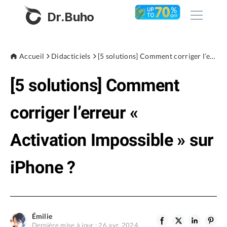
Dr.Buho
Accueil
Accueil
Didacticiels
[5 solutions] Comment corriger l’erreur « Activation Impossible » sur iPhone ?
[5 solutions] Comment
Produits
BuhoCleaner
corriger l’erreur «
Boutique
BuhoUnlocker
Activation Impossible » sur
BuhoRepair
Blog
BuhoNTFS
iPhone ?
BuhoBarX
L'entreprise
BuhoLaunchpad
À propos de nous
Émilie
Support
Dernière mise à jour : 26 avr. 2024