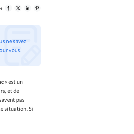
le
us ne savez
pour vous.
ac
» est un
rs, et de
 savent pas
e situation. Si