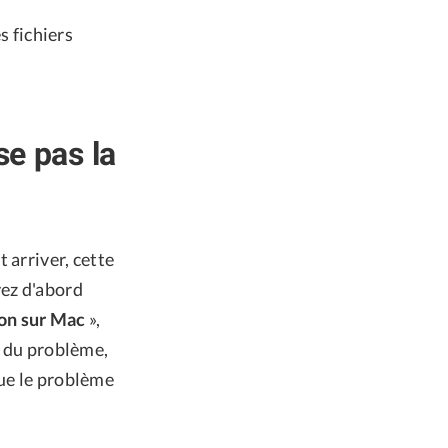
 fichiers
e pas la
 arriver, cette
vez d'abord
ion sur Mac
»,
e du problème,
que le problème