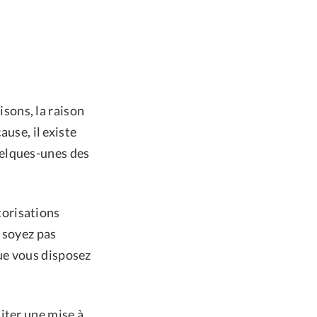
sons, la raison
ause, il existe
uelques-unes des
torisations
e soyez pas
ue vous disposez
siter une mise à