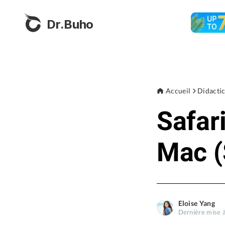
Dr.Buho
Accueil
Didactic
Safar
Mac (
Eloise Yang
Dernière mise à