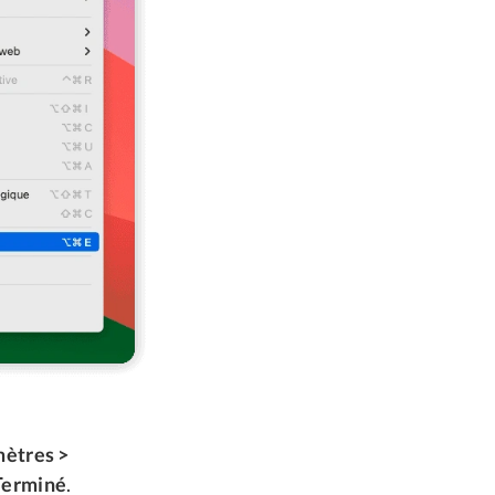
mètres >
 Terminé
.