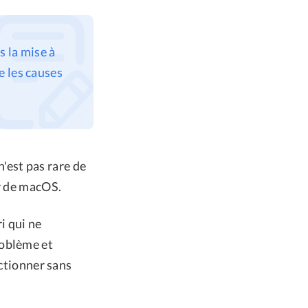
s la mise à
e les causes
n'est pas rare de
ur de macOS.
i qui ne
roblème et
nctionner sans