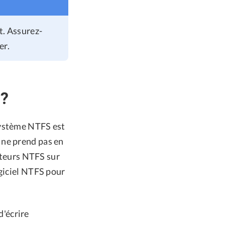
t. Assurez-
er.
 ?
système NTFS est
 ne prend pas en
ecteurs NTFS sur
ogiciel NTFS pour
d'écrire