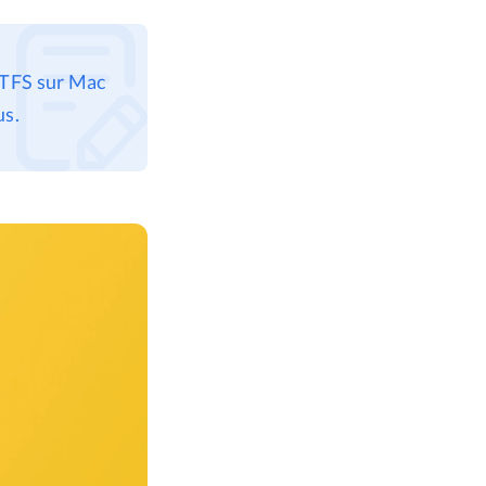
NTFS sur Mac
us.