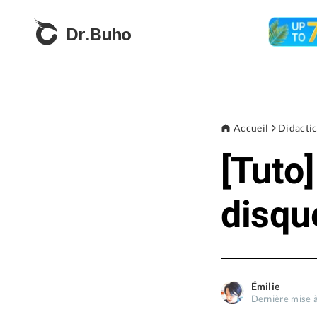
Dr.Buho
Accueil
Didactic
[Tuto
disqu
Émilie
Dernière mise à