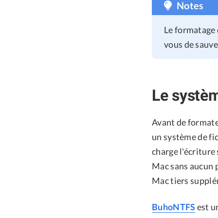
Notes
Le formatage 
vous de sauve
Le systèm
Avant de formate
un système de fi
charge l'écriture
Mac sans aucun p
Mac tiers supplé
BuhoNTFS
est u