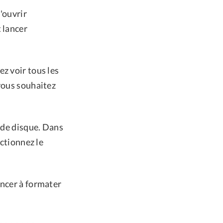
d'ouvrir
 lancer
ez voir tous les
 vous souhaitez
e de disque. Dans
ectionnez le
encer à formater