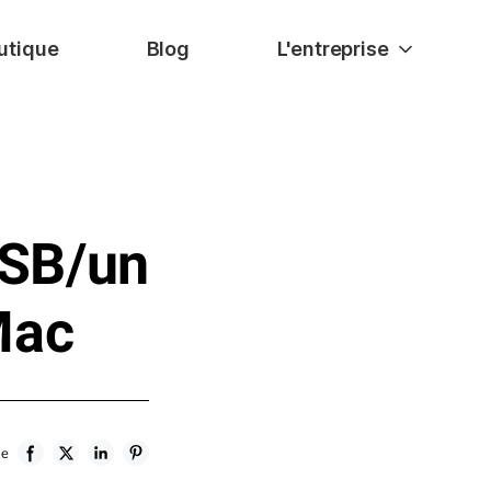
utique
Blog
L'entreprise
USB/un
Mac
le