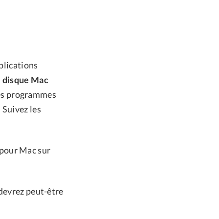
plications
de disque Mac
Ces programmes
 Suivez les
 pour Mac sur
 devrez peut-être