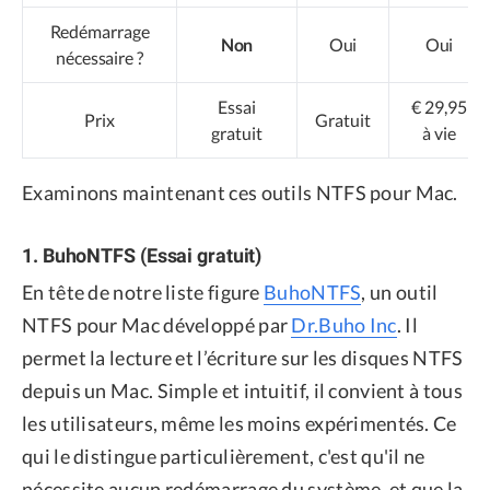
Redémarrage
Non
Oui
Oui
nécessaire ?
Essai
€ 29,95
Prix
Gratuit
gratuit
à vie
Examinons maintenant ces outils NTFS pour Mac.
1. BuhoNTFS (Essai gratuit)
En tête de notre liste figure
BuhoNTFS
, un outil
NTFS pour Mac développé par
Dr.Buho Inc
. Il
permet la lecture et l’écriture sur les disques NTFS
depuis un Mac. Simple et intuitif, il convient à tous
les utilisateurs, même les moins expérimentés. Ce
qui le distingue particulièrement, c'est qu'il ne
nécessite aucun redémarrage du système, et que la