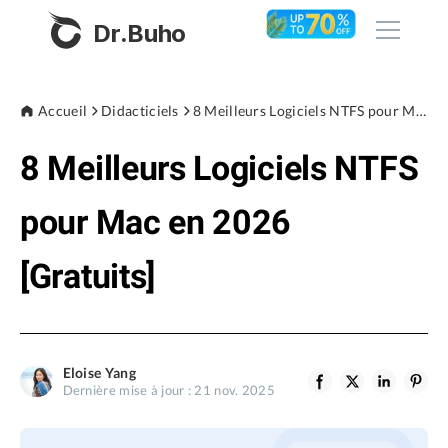
Dr.Buho
Accueil
Accueil
Didacticiels
8 Meilleurs Logiciels NTFS pour Mac en 2026 [Gratuits]
8 Meilleurs Logiciels NTFS
Produits
BuhoCleaner
pour Mac en 2026
Boutique
BuhoUnlocker
[Gratuits]
BuhoRepair
Blog
BuhoNTFS
BuhoBarX
L'entreprise
Eloise Yang
BuhoLaunchpad
Dernière mise à jour : 21 nov. 2025
À propos de nous
Support