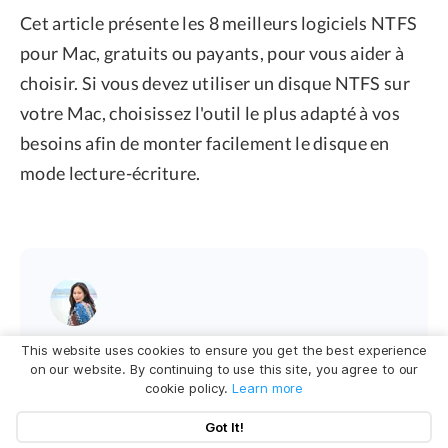
Cet article présente les 8 meilleurs logiciels NTFS
pour Mac, gratuits ou payants, pour vous aider à
choisir. Si vous devez utiliser un disque NTFS sur
votre Mac, choisissez l'outil le plus adapté à vos
besoins afin de monter facilement le disque en
mode lecture-écriture.
Eloise Yang
This website uses cookies to ensure you get the best experience
on our website. By continuing to use this site, you agree to our
Étienne, éditrice passionnée de technologie, se
cookie policy.
Learn more
distingue par son intérêt pour les univers Mac et
Got It!
Apple. Axée sur la résolution des problèmes