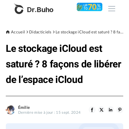
Dr.Buho
Accueil
Accueil
Didacticiels
Le stockage iCloud est saturé ? 8 façons de libérer de l’espace iCloud
Le stockage iCloud est
Produits
BuhoCleaner
saturé ? 8 façons de libérer
Boutique
BuhoUnlocker
de l’espace iCloud
BuhoRepair
Blog
BuhoNTFS
BuhoBarX
L'entreprise
Émilie
BuhoLaunchpad
Dernière mise à jour : 15 sept. 2024
À propos de nous
Support