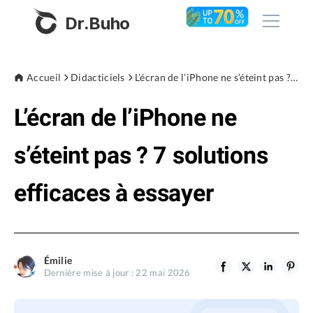
Dr.Buho
Accueil
Accueil
Didacticiels
L’écran de l’iPhone ne s’éteint pas ? 7 solutions efficaces à essayer
L’écran de l’iPhone ne
Produits
BuhoCleaner
s’éteint pas ? 7 solutions
Boutique
BuhoUnlocker
efficaces à essayer
BuhoRepair
Blog
BuhoNTFS
BuhoBarX
L'entreprise
Émilie
BuhoLaunchpad
Dernière mise à jour : 22 mai 2026
À propos de nous
Support