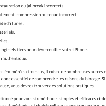
estauration ou jailbreak incorrects.
otement, compression ou tenue incorrects.
ète d'iTunes.
ériels.
lles.
 logiciels tiers pour déverrouiller votre iPhone.
n authentique.
ns énumérées ci-dessus, il existe de nombreuses autres ca
t donc essentiel de comprendre les raisons du blocage. S
 cause, vous devrez trouver des solutions pratiques.
tionné pour vous six méthodes simples et efficaces ci-d
es 6 méthodes et choisir celle que vous trouvez la plus f