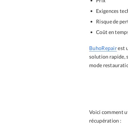
Prix
Exigences tec
Risque de per
Coût en temp
BuhoRepair
est u
solution rapide,
mode restauratio
Voici comment ut
récupération :