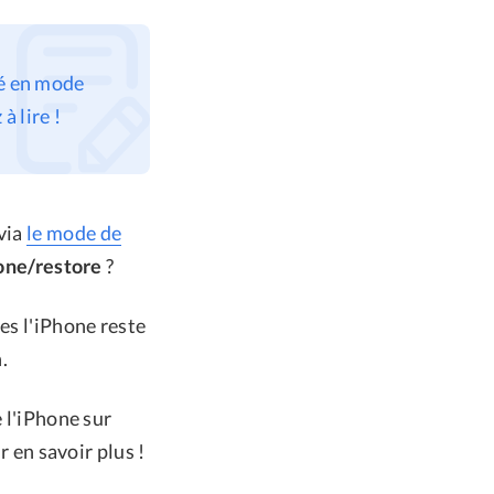
ué en mode
 lire !
 via
le mode de
one/restore
?
es l'iPhone reste
.
e l'iPhone sur
r en savoir plus !