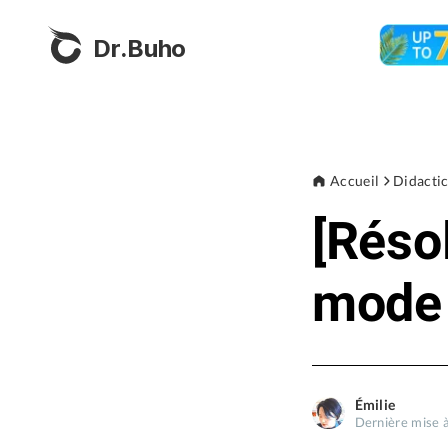
Dr.Buho
Accueil
Didactic
[Réso
mode 
Émilie
Dernière mise à