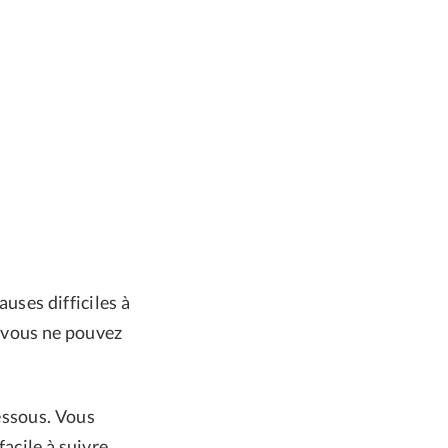
uses difficiles à
i vous ne pouvez
essous. Vous
acile à suivre.