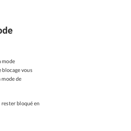
ode
en mode
e blocage vous
en mode de
 rester bloqué en