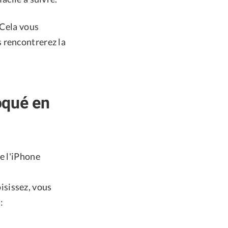
 Cela vous
 rencontrerez la
oqué en
e l'iPhone
isissez, vous
: