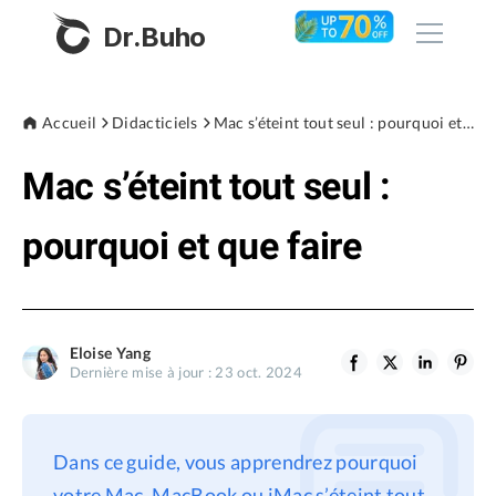
Dr.Buho
Accueil
Accueil
Didacticiels
Mac s’éteint tout seul : pourquoi et que faire
Mac s’éteint tout seul :
Produits
BuhoCleaner
pourquoi et que faire
Boutique
BuhoUnlocker
BuhoRepair
Blog
BuhoNTFS
Eloise Yang
Dernière mise à jour : 23 oct. 2024
BuhoBarX
L'entreprise
BuhoLaunchpad
À propos de nous
Dans ce guide, vous apprendrez pourquoi
Support
votre Mac, MacBook ou iMac s’éteint tout