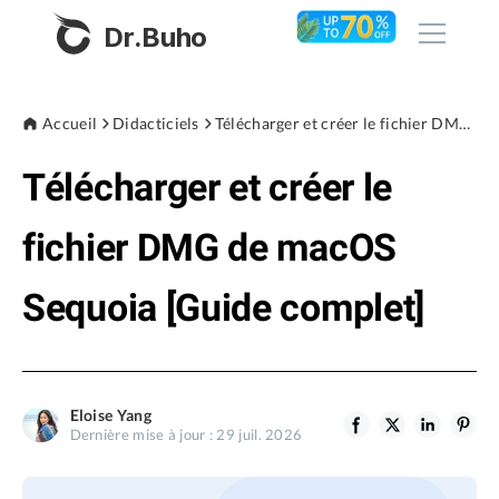
Dr.Buho
Accueil
Accueil
Didacticiels
Télécharger et créer le fichier DMG de macOS Sequoia [Guide complet]
Télécharger et créer le
Produits
BuhoCleaner
fichier DMG de macOS
Boutique
BuhoUnlocker
Sequoia [Guide complet]
BuhoRepair
Blog
BuhoNTFS
BuhoBarX
L'entreprise
Eloise Yang
BuhoLaunchpad
Dernière mise à jour : 29 juil. 2026
À propos de nous
Support