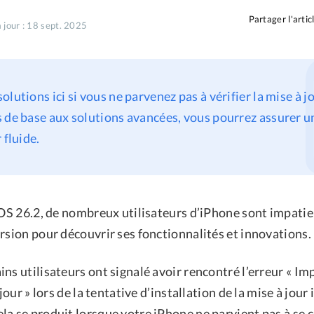
Partager l'artic
 jour : 18 sept. 2025
lutions ici si vous ne parvenez pas à vérifier la mise à j
 de base aux solutions avancées, vous pourrez assurer u
 fluide.
iOS 26.2, de nombreux utilisateurs d’iPhone sont impatie
rsion pour découvrir ses fonctionnalités et innovations.
ns utilisateurs ont signalé avoir rencontré l’erreur « Im
 jour » lors de la tentative d’installation de la mise à jour
la se produit lorsque votre iPhone ne parvient pas à se 