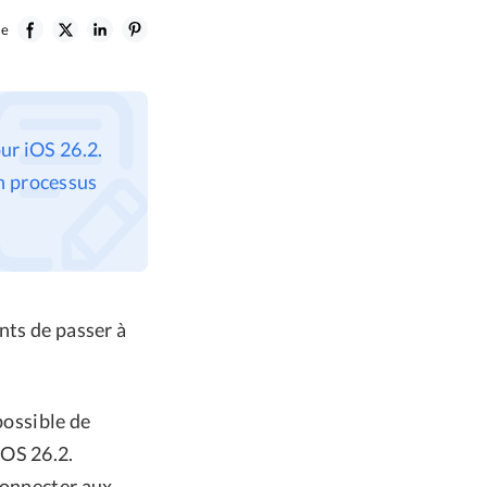
le
our iOS 26.2.
n processus
nts de passer à
possible de
 iOS 26.2.
connecter aux