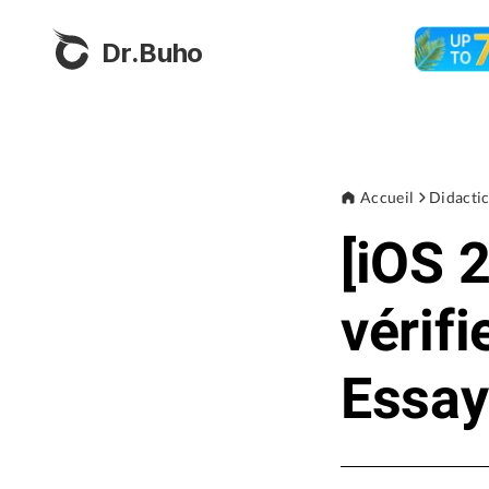
Dr.Buho
Accueil
Didactic
[iOS 
vérifi
Essay