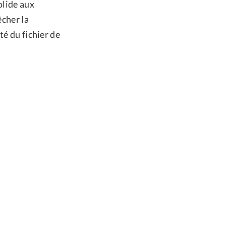
olide aux
êcher la
té du fichier de