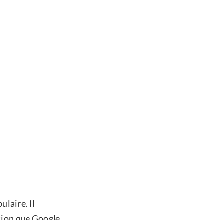
laire. Il
ation que Google