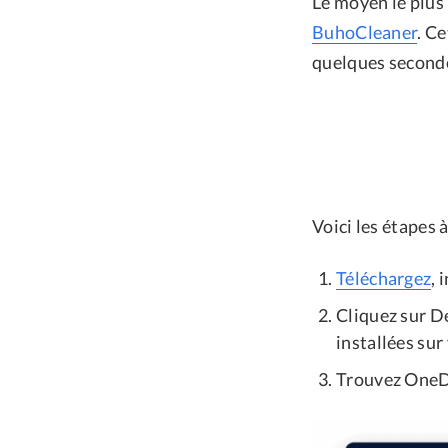
Le moyen le plus
BuhoCleaner
. C
quelques second
Voici les étapes à
Téléchargez
, 
Cliquez sur Dé
installées sur
Trouvez OneDri