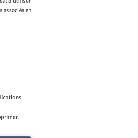
st d'utiliser
s associés en
lications
pprimer.