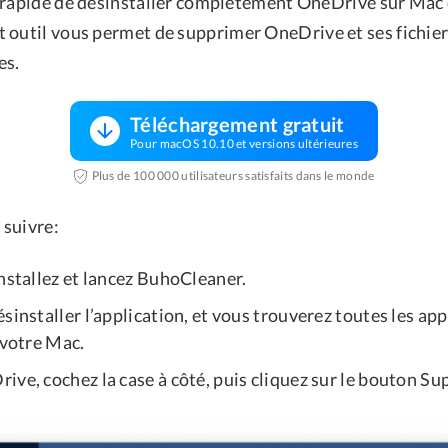
 rapide de désinstaller complètement OneDrive sur Mac e
et outil vous permet de supprimer OneDrive et ses fichier
es.
Téléchargement gratuit
Pour macOS 10.10 et versions ultérieures
Plus de 100 000 utilisateurs satisfaits dans le monde
 suivre:
installez et lancez BuhoCleaner.
sinstaller l’application, et vous trouverez toutes les app
 votre Mac.
ve, cochez la case à côté, puis cliquez sur le bouton Su