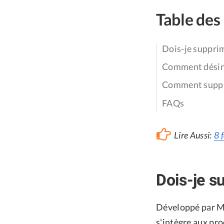
Table des
Dois-je suppri
Comment désins
Comment suppr
FAQs
Lire Aussi:
8 
Dois-je s
Développé par Mi
s'intègre aux pro