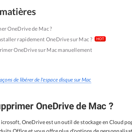
 matières
mer OneDrive de Mac ?
taller rapidement OneDrive sur Mac ?
HOT
imer OneDrive sur Mac manuellement
façons de libérer de l'espace disque sur Mac
upprimer OneDrive de Mac ?
crosoft, OneDrive est un outil de stockage en Cloud popu
duits Office et vous offre plus d'options de personnalis