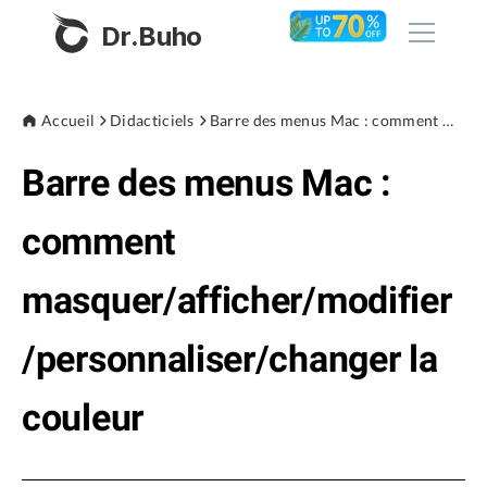
Dr.Buho
Accueil
Accueil
Didacticiels
Barre des menus Mac : comment masquer/afficher/modifier/personnaliser/changer la couleur
Barre des menus Mac :
Produits
BuhoCleaner
comment
Boutique
BuhoUnlocker
masquer/afficher/modifier
BuhoRepair
Blog
BuhoNTFS
/personnaliser/changer la
BuhoBarX
L'entreprise
couleur
BuhoLaunchpad
À propos de nous
Support