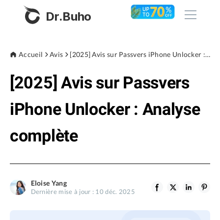
Dr.Buho
Accueil
Accueil
Avis
[2025] Avis sur Passvers iPhone Unlocker : Analyse complète
[2025] Avis sur Passvers
Produits
BuhoCleaner
iPhone Unlocker : Analyse
Boutique
BuhoUnlocker
complète
BuhoRepair
Blog
BuhoNTFS
BuhoBarX
L'entreprise
Eloise Yang
BuhoLaunchpad
Dernière mise à jour : 10 déc. 2025
À propos de nous
Support