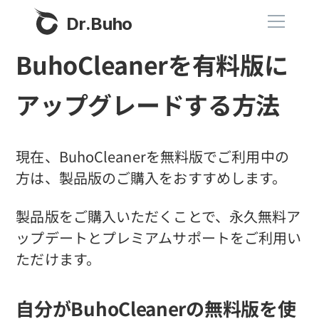
Dr.Buho
BuhoCleanerを有料版に
ホーム
アップグレードする方法
製品
BuhoCleaner
現在、BuhoCleanerを無料版でご利用中の
ストア
BuhoUnlocker
方は、製品版のご購入をおすすめします。
BuhoRepair
ブログ
製品版をご購入いただくことで、永久無料ア
BuhoNTFS
ップデートとプレミアムサポートをご利用い
BuhoBarX
ただけます。
その他
BuhoLaunchpad
Dr.Buhoについて
自分がBuhoCleanerの無料版を使
サポート