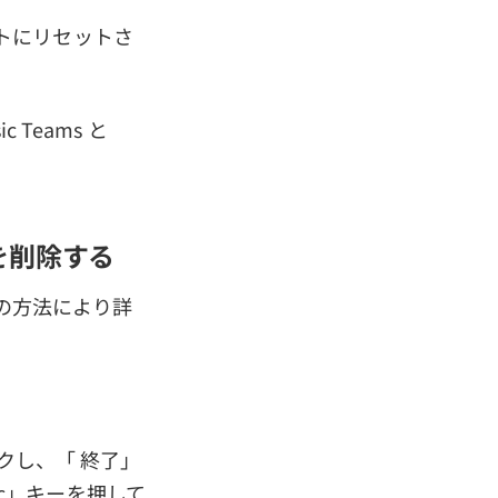
トにリセットさ
Teams と
ュを削除する
その方法により詳
クし、「 終了」
Esc」キーを押して