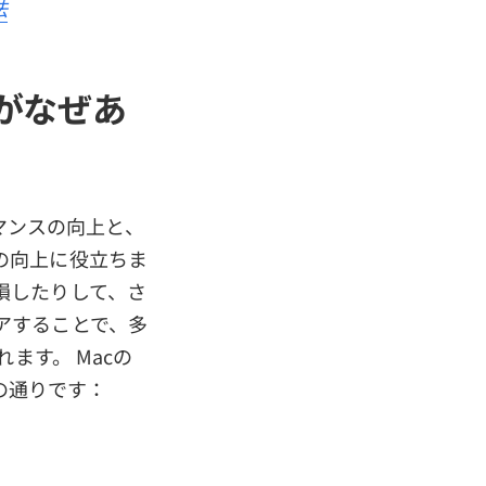
法
要がなぜあ
ーマンスの向上と、
の向上に役立ちま
損したりして、さ
アすることで、多
ます。 Macの
下の通りです：