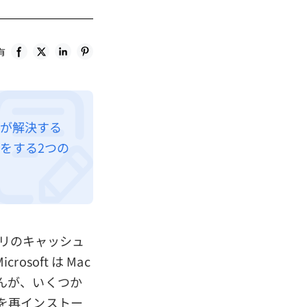
有
問題が解決する
アをする2つの
、アプリのキャッシュ
oft は Mac
んが、いくつか
を再インストー