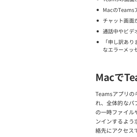
MacのTea
チャット画面
通話中やビデ
「申し訳あり
なエラーメッ
Macで
Teamsアプ
れ、全体的なパ
の一時ファイル
ンインするよう
絡先にアクセス