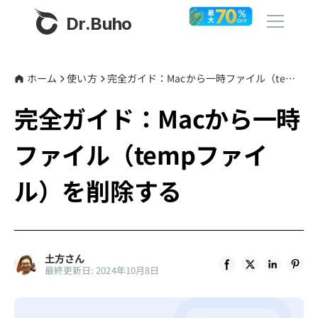
Dr.Buho
ホーム
ホーム
使い方
完全ガイド：Macから一時ファイル（tempファイル）を削除する
完全ガイド：Macから一時
製品
ファイル（tempファイ
BuhoCleaner
ストア
BuhoUnlocker
ル）を削除する
BuhoRepair
ブログ
BuhoNTFS
BuhoBarX
その他
土方さん
最終更新日: 2024年10月8日
BuhoLaunchpad
Dr.Buhoについて
サポート