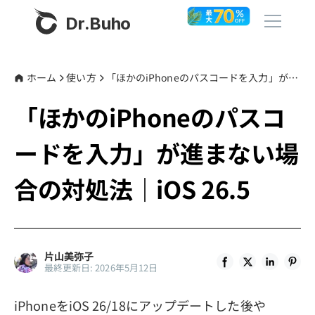
Dr.Buho
ホーム
ホーム
使い方
「ほかのiPhoneのパスコードを入力」が進まない場合の対処法｜iOS 26.5
「ほかのiPhoneのパスコ
製品
ードを入力」が進まない場
BuhoCleaner
ストア
BuhoUnlocker
合の対処法｜iOS 26.5
BuhoRepair
ブログ
BuhoNTFS
BuhoBarX
その他
片山美弥子
最終更新日: 2026年5月12日
BuhoLaunchpad
Dr.Buhoについて
iPhoneをiOS 26/18にアップデートした後や
サポート