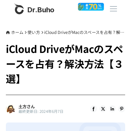
Dr.Buho
ホーム
ホーム
使い方
iCloud DriveがMacのスペースを占有？解決方法【３選】
iCloud DriveがMacのスペ
製品
ースを占有？解決方法【３
BuhoCleaner
ストア
BuhoUnlocker
選】
BuhoRepair
ブログ
BuhoNTFS
BuhoBarX
その他
土方さん
最終更新日: 2024年6月7日
BuhoLaunchpad
Dr.Buhoについて
サポート