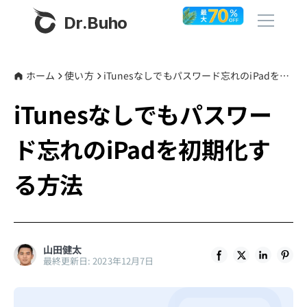
Dr.Buho
ホーム
ホーム
使い方
iTunesなしでもパスワード忘れのiPadを初期化する方法
iTunesなしでもパスワー
製品
ド忘れのiPadを初期化す
BuhoCleaner
ストア
BuhoUnlocker
る方法
BuhoRepair
ブログ
BuhoNTFS
BuhoBarX
その他
山田健太
最終更新日: 2023年12月7日
BuhoLaunchpad
Dr.Buhoについて
サポート