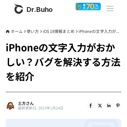
Dr.Buho
ホーム
ホーム
使い方
iOS 18情報まとめ
iPhoneの文字入力がおかしい？バグを解決する方法を紹介
iPhoneの文字入力がおか
製品
しい？バグを解決する方法
BuhoCleaner
ストア
BuhoUnlocker
を紹介
BuhoRepair
ブログ
BuhoNTFS
BuhoBarX
その他
土方さん
最終更新日: 2025年1月24日
BuhoLaunchpad
Dr.Buhoについて
サポート