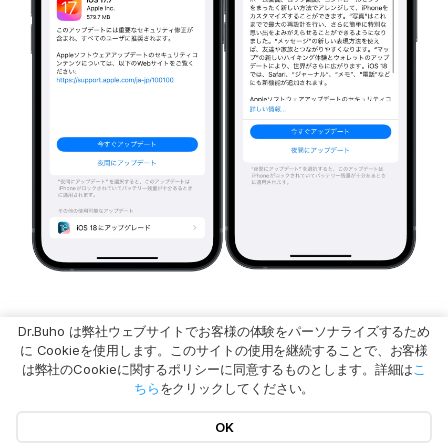
Dr.Buho は弊社ウェブサイトでお客様の体験をパーソナライズするため
もしWi-FiなしでiPhoneをアップデートしたいな
に Cookieを使用します。このサイトの使用を継続することで、お客様
は弊社のCookieに関するポリシーに同意するものとします。詳細は
こ
ら、次の記事まで：
Wi-FiなしでiOSをアップデー
ちら
をクリックしてください。
トする方法！iOS 18にアップデ可能
OK