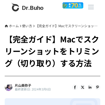
Dr.Buho
ホーム
ホーム
使い方
【完全ガイド】Macでスクリーンショットをトリミング（切り取り）する方法
【完全ガイド】Macでスク
製品
リーンショットをトリミン
BuhoCleaner
ストア
BuhoUnlocker
グ（切り取り）する方法
BuhoRepair
ブログ
BuhoNTFS
BuhoBarX
その他
片山美弥子
最終更新日: 2024年3月6日
BuhoLaunchpad
Dr.Buhoについて
サポート