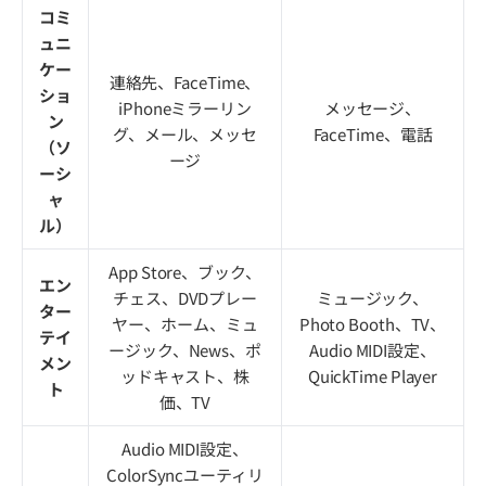
コミ
ュニ
ケー
連絡先、FaceTime、
ショ
iPhoneミラーリン
メッセージ、
ン
グ、メール、メッセ
FaceTime、電話
（ソ
ージ
ーシ
ャ
ル）
App Store、ブック、
エン
チェス、DVDプレー
ミュージック、
ター
ヤー、ホーム、ミュ
Photo Booth、TV、
テイ
ージック、News、ポ
Audio MIDI設定、
メン
ッドキャスト、株
QuickTime Player
ト
価、TV
Audio MIDI設定、
ColorSyncユーティリ