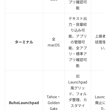
プリ確認可
能
テキスト出
力・容量絞
り込み可
能、アプリ
上級者・
全
ターミナル
の管理可
括管理し
macOS
能、全アプ
い人
リ・標準ア
プリ確認可
能
旧
Launchpad
風グリッ
ド、フォル
Tahoe・
Launchp
ダ整理、カ
BuhoLaunchpad
Golden
廃止に困
スタマイ
Gate
た人