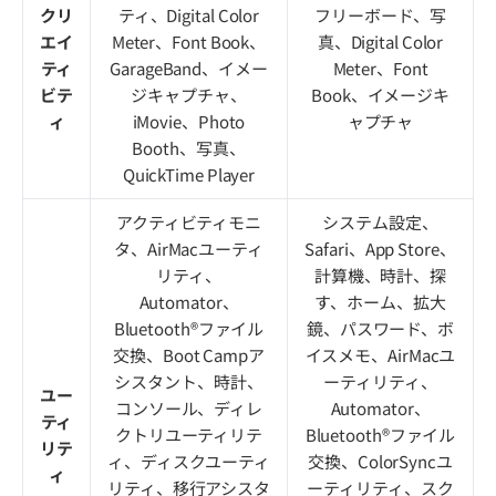
クリ
ティ、Digital Color
フリーボード、写
エイ
Meter、Font Book、
真、Digital Color
ティ
GarageBand、イメー
Meter、Font
ビテ
ジキャプチャ、
Book、イメージキ
ィ
iMovie、Photo
ャプチャ
Booth、写真、
QuickTime Player
アクティビティモニ
システム設定、
タ、AirMacユーティ
Safari、App Store、
リティ、
計算機、時計、探
Automator、
す、ホーム、拡大
Bluetooth®ファイル
鏡、パスワード、ボ
交換、Boot Campア
イスメモ、AirMacユ
シスタント、時計、
ーティリティ、
ユー
コンソール、ディレ
Automator、
ティ
クトリユーティリテ
Bluetooth®ファイル
リテ
ィ、ディスクユーティ
交換、ColorSyncユ
ィ
リティ、移行アシスタ
ーティリティ、スク