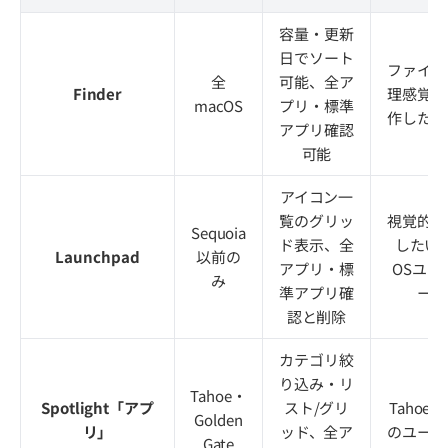
容量・更新
日でソート
ファイル
全
可能、全ア
Finder
理感覚で
macOS
プリ・標準
作したい
アプリ確認
可能
アイコン一
覧のグリッ
視覚的に
Sequoia
ド表示、全
したい
Launchpad
以前の
アプリ・標
OSユー
み
準アプリ確
ー
認と削除
カテゴリ絞
り込み・リ
Tahoe・
Spotlight「アプ
スト/グリ
Tahoe
Golden
リ」
ッド、全ア
のユーザ
Gate