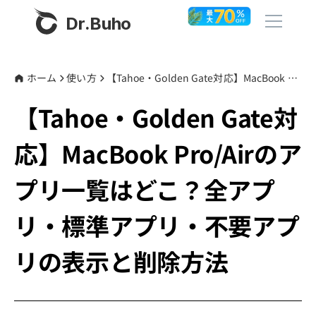
Dr.Buho
ホーム
ホーム
使い方
【Tahoe・Golden Gate対応】MacBook Pro/Airのアプリ一覧はどこ？全アプリ・標準アプリ・不要アプリの表示と削除方法
【Tahoe・Golden Gate対
製品
応】MacBook Pro/Airのア
BuhoCleaner
ストア
BuhoUnlocker
プリ一覧はどこ？全アプ
BuhoRepair
ブログ
リ・標準アプリ・不要アプ
BuhoNTFS
BuhoBarX
リの表示と削除方法
その他
BuhoLaunchpad
Dr.Buhoについて
サポート