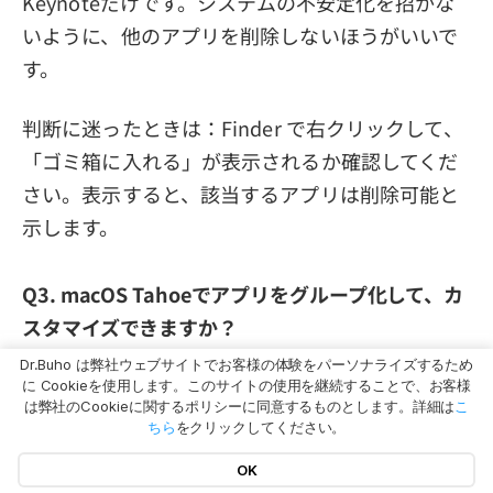
Keynoteだけです。システムの不安定化を招かな
いように、他のアプリを削除しないほうがいいで
す。
判断に迷ったときは：Finder で右クリックして、
「ゴミ箱に入れる」が表示されるか確認してくだ
さい。表示すると、該当するアプリは削除可能と
示します。
Q3. macOS Tahoeでアプリをグループ化して、カ
スタマイズできますか？
A. 純正の Spotlight「アプリ」ビューには、旧
Dr.Buho は弊社ウェブサイトでお客様の体験をパーソナライズするため
に Cookieを使用します。このサイトの使用を継続することで、お客様
Launchpadのようなフォルダ作成・グループ化機
は弊社のCookieに関するポリシーに同意するものとします。詳細は
こ
ちら
をクリックしてください。
能はありません。デフォルのカテゴリによる絞り
込みは可能ですが、ユーザーが自由にフォルダを
OK