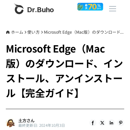
Dr.Buho
ホーム
ホーム
使い方
Microsoft Edge（Mac版）のダウンロード、インストール、アンインストール【完全ガイド】
Microsoft Edge（Mac
製品
版）のダウンロード、イン
BuhoCleaner
ストア
BuhoUnlocker
ストール、アンインストー
BuhoRepair
ブログ
ル【完全ガイド】
BuhoNTFS
BuhoBarX
その他
BuhoLaunchpad
Dr.Buhoについて
土方さん
最終更新日: 2024年10月3日
サポート