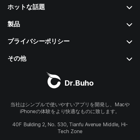
ホットな話題
製品
Macの「システムデータ」を減らす
Macで不要なアプリをアンインストール
プライバシーポリシー
BuhoCleaner
iOS 26 情報まとめ
BuhoUnlocker
その他
利用規約
macOS Tahoe 情報まとめ
BuhoRepair
プライバシーポリシー
Dr.Buhoについて
Macクリーナー
Dr.Buho
BuhoNTFS
返金について
サポート
BuhoBarX
ストア
当社はシンプルで使いやすいアプリを開発し、Macや
iPhoneの体験をより快適なものに致します。
BuhoLaunchpad
フォローをお願いします
40F Building 2, No. 530, Tianfu Avenue Middle, Hi-
Tech Zone