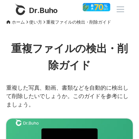
Dr.Buho
ホーム
使い方
重複ファイルの検出・削除ガイド
ホーム
重複ファイルの検出・削
製品
除ガイド
BuhoCleaner
ストア
BuhoUnlocker
BuhoRepair
重複した写真、動画、書類などを自動的に検出し
ブログ
て削除したいでしょうか。このガイドを参考にし
BuhoNTFS
ましょう。
BuhoBarX
その他
BuhoLaunchpad
Dr.Buhoについて
サポート