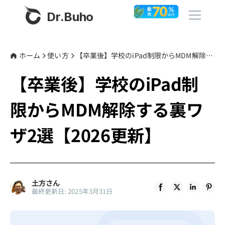
Dr.Buho
ホーム
ホーム
使い方
【卒業後】学校のiPad制限からMDM解除する裏ワザ2選【2026更新】
【卒業後】学校のiPad制
製品
限からMDM解除する裏ワ
BuhoCleaner
ストア
BuhoUnlocker
ザ2選【2026更新】
BuhoRepair
ブログ
BuhoNTFS
BuhoBarX
その他
土方さん
最終更新日: 2025年3月31日
BuhoLaunchpad
Dr.Buhoについて
サポート