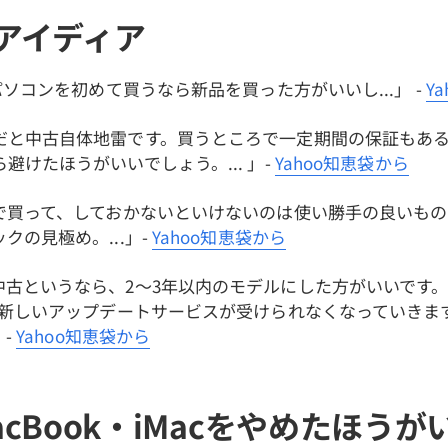
アイディア
のパソコンを初めて買うなら新品を買った方がいいし...」 -
Y
だと中古自体地雷です。買うところで一定期間の保証もあ
避けたほうがいいでしょう。... 」-
Yahoo知恵袋から
古で買って、しておかないといけないのは使い勝手の良いも
クの見極め。...」-
Yahoo知恵袋から
中古というなら、2〜3年以内のモデルにした方がいいです
Sの新しいアップデートサービスが受けられなくなっていきま
」-
Yahoo知恵袋から
cBook・iMacをやめたほうが