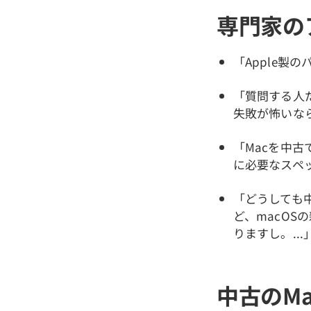
専門家の
「Apple製
「質問する人
失敗が怖いなら
「Macを中
に必要なスペッ
「どうしても
ど、macO
りますし。...
中古のMa