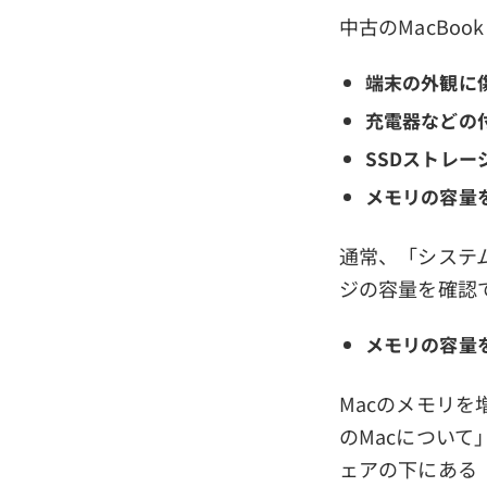
中古のMacBo
端末の外観に
充電器などの
SSDストレ
メモリの容量
通常、「システ
ジの容量を確認
メモリの容量
Macのメモリを
のMacについ
ェアの下にある