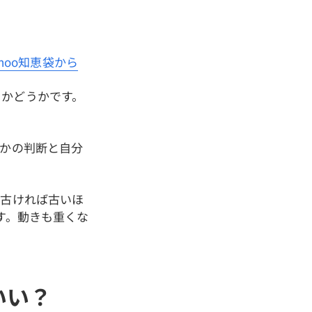
ahoo知恵袋から
るかどうかです。
のかの判断と自分
。古ければ古いほ
す。動きも重くな
いい？