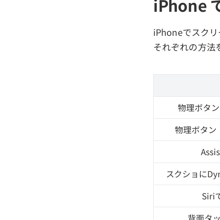
iPhon
iPhoneでス
それぞれの方法
物理ボタン（
物理ボタン（T
Assi
スクショにDyna
Sir
背面タ