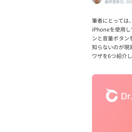
最終更新日: 20
筆者にとっては、
iPhoneを使
ンと音量ボタン
知らないのが現実
ワザを6つ紹介