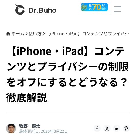
Dr.Buho
ホーム
ホーム
使い方
【iPhone・iPad】コンテンツとプライバシーの制限をオフにするとどうなる？徹底解説
【iPhone・iPad】コンテ
製品
ンツとプライバシーの制限
BuhoCleaner
ストア
BuhoUnlocker
をオフにするとどうなる？
BuhoRepair
ブログ
徹底解説
BuhoNTFS
BuhoBarX
その他
BuhoLaunchpad
Dr.Buhoについて
牧野 健太
最終更新日: 2025年8月22日
サポート