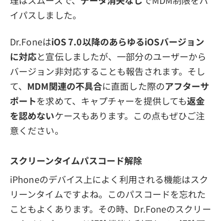
理はスムーズで、
データ消失なし
でMDM制限をバ
イパスしました。
Dr.Foneは
iOS 7.0以降のあらゆるiOSバージョン
に対応
と宣伝しましたが、一部分のユーザーから
バージョン非対応することも報告されます。そし
て、
MDM関連の不具合
に直面した際の
アフターサ
ポート
を求めて、キャプチャーを提供しても
返金
を認めない
ケースもあります。この点もぜひご注
意ください。
スクリーンタイムパスコード解除
iPhoneのデバイス上によく利用される機能はスク
リーンタイムですよね。このパスコードを忘れた
こともよくあります。その時、Dr.Foneのスクリー