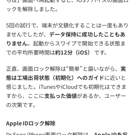
ックを解除しました。
5回の試行で、端末が文鎮化することは一度もあり
ませんでしたが、
データ保持に成功したこともあ
りません
。起動からスワイプで開始できる状態ま
での平均所要時間は
約12分（iOS）
です。
正直、画面ロック解除は“簡単”と謳いながら、
実
態は工場出荷状態（初期化）へのガイド
に近いと
感じました。iTunesやiCloudでも初期化はできま
すから、ここに
支払った価値
があるか、ユーザー
の次第です。
Apple IDロック解除
Dr.Fone iPhone画面ロック解除は、
Apple IDを忘