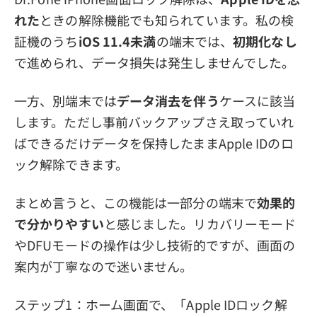
れた
ときの解除機能でも知られています。私の検
証機のうち
iOS 11.4未満
の端末では、
初期化なし
で進められ、データ損失は発生しませんでした。
一方、別端末では
データ消去を伴う
ケースに該当
します。ただし事前バックアップさえ取っていれ
ばできるだけデータを保持したままApple IDのロ
ック解除できます。
まとめ言うと、この機能は一部分の端末で
効果的
で分かりやすい
と感じました。リカバリーモード
やDFUモードの操作は少し技術的ですが、画面の
案内が丁寧なので迷いません。
ステップ1：ホーム画面で、「Apple IDロック解