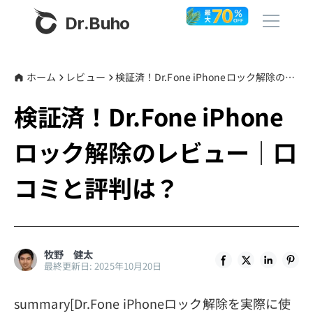
Dr.Buho
ホーム
ホーム
レビュー
検証済！Dr.Fone iPhoneロック解除のレビュー｜口コミと評判は？
検証済！Dr.Fone iPhone
製品
ロック解除のレビュー｜口
BuhoCleaner
ストア
BuhoUnlocker
コミと評判は？
BuhoRepair
ブログ
BuhoNTFS
BuhoBarX
その他
牧野 健太
最終更新日: 2025年10月20日
BuhoLaunchpad
Dr.Buhoについて
summary[Dr.Fone iPhoneロック解除を実際に使
サポート