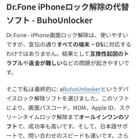
Dr.Fone iPhoneロック解除の代替
ソフト - BuhoUnlocker
Dr.Fone - iPhone画面ロック解除は、使いやすい
ですが、宣伝の通り
すべての端末・OS
に対応する
わけではありません。結果として
互換性起因のト
ラブル
や
返金が難しい
などの問題が起きやすいで
す。
そこで私は最終的に: a
BuhoUnlocker
というデバ
イスロック解除ソフトを選びました。このソフト
により、画面パスコード、MDM、Apple ID、スク
リーンタイムロック解除まで
オールインワンのソ
フト
で、成功率も高いです。そして、日本語サポ
ートで、問い合わせのスピードも速いです。さら