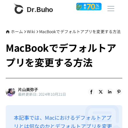
Dr.Buho
ホーム
ホーム
Wiki
MacBookでデフォルトアプリを変更する方法
MacBookでデフォルトア
製品
プリを変更する方法
BuhoCleaner
ストア
BuhoUnlocker
BuhoRepair
ブログ
片山美弥子
BuhoNTFS
最終更新日: 2024年10月21日
BuhoBarX
その他
BuhoLaunchpad
Dr.Buhoについて
本記事では、Macにおけるデフォルトアプ
リとは何なのかとデフォルトアプリを変更
サポート