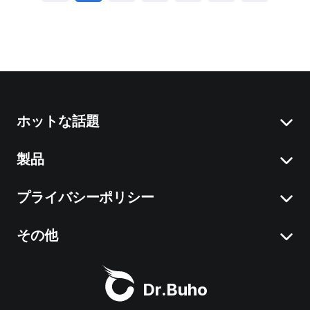
ホットな話題
製品
Macの「システムデータ」を減らす
Macで不要なアプリをアンインストール
プライバシーポリシー
BuhoCleaner
iOS 26 情報まとめ
BuhoUnlocker
その他
利用規約
macOS Tahoe 情報まとめ
BuhoRepair
プライバシーポリシー
Dr.Buhoについて
Macクリーナー
Dr.Buho
BuhoNTFS
返金について
サポート