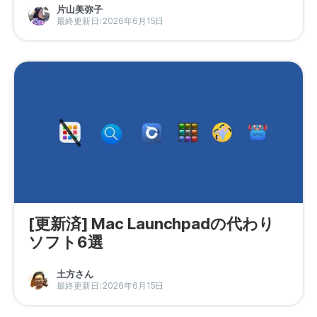
片山美弥子
プライバシーポリシー
最終更新日: 2026年6月15日
利用規約
返金について
[更新済] Mac Launchpadの代わり
ソフト6選
土方さん
最終更新日: 2026年6月15日