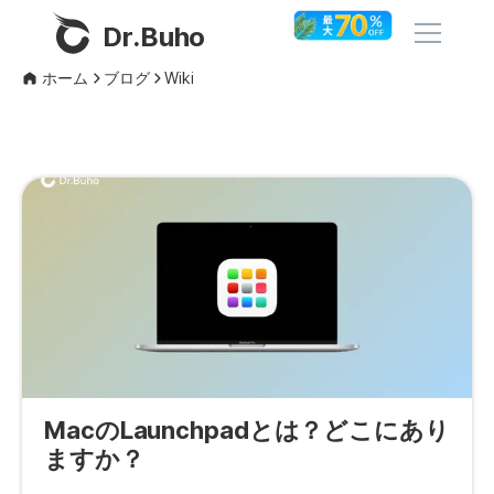
Dr.Buho
ホーム
ブログ
Wiki
ホーム
製品
BuhoCleaner
ストア
BuhoUnlocker
BuhoRepair
ブログ
BuhoNTFS
BuhoBarX
その他
BuhoLaunchpad
MacのLaunchpadとは？どこにあり
Dr.Buhoについて
ますか？
サポート