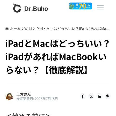
Dr.Buho
ホーム
ホーム
Wiki
iPadとMacはどっちいい？iPadがあればMacBookいらない？【徹底解説】
iPadとMacはどっちいい？
製品
iPadがあればMacBookい
BuhoCleaner
ストア
BuhoUnlocker
らない？【徹底解説】
BuhoRepair
ブログ
BuhoNTFS
BuhoBarX
その他
土方さん
最終更新日: 2025年7月18日
BuhoLaunchpad
Dr.Buhoについて
サポート