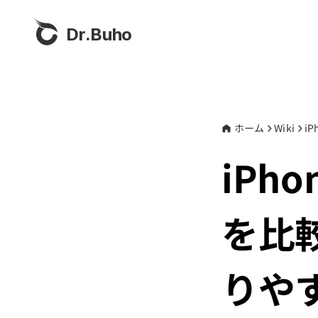
Dr.Buho
ホーム
Wiki
i
iPho
を比
りや