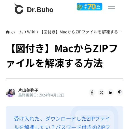
Dr.Buho
ホーム
ホーム
Wiki
【図付き】MacからZIPファイルを解凍する方法
【図付き】MacからZIPフ
製品
ァイルを解凍する方法
BuhoCleaner
ストア
BuhoUnlocker
BuhoRepair
ブログ
片山美弥子
BuhoNTFS
最終更新日: 2024年4月12日
BuhoBarX
その他
BuhoLaunchpad
Dr.Buhoについて
受け入れた、ダウンロードしたZIPファイ
ルを解凍したい？パスワード付きのZIPフ
サポート