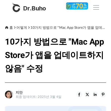
Dr.Buho
홈
홈
어떻게
10가지 방법으로 "Mac App Store가 앱을 업데이트하지 않음" 수정
10가지 방법으로 "Mac App
제품
BuhoCleaner
Store가 앱을 업데이트하지
스토어
BuhoUnlocker
않음" 수정
BuhoRepair
블로그
BuhoNTFS
BuhoBarX
회사
지안
BuhoLaunchpad
최종 업데이트: 2025년 3월 4일
소개
지원