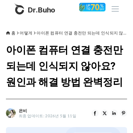
Dr.Buho
홈
홈
어떻게
아이폰 컴퓨터 연결 충전만 되는데 인식되지 않아요? 원인과 해결 방법 완벽정리
아이폰 컴퓨터 연결 충전만
제품
BuhoCleaner
되는데 인식되지 않아요?
스토어
BuhoUnlocker
원인과 해결 방법 완벽정리
BuhoRepair
블로그
BuhoNTFS
BuhoBarX
회사
은비
BuhoLaunchpad
최종 업데이트: 2026년 5월 11일
소개
지원