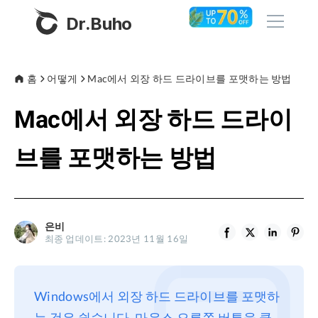
Dr.Buho
홈
홈
어떻게
Mac에서 외장 하드 드라이브를 포맷하는 방법
Mac에서 외장 하드 드라이
제품
BuhoCleaner
브를 포맷하는 방법
스토어
BuhoUnlocker
BuhoRepair
블로그
BuhoNTFS
은비
최종 업데이트: 2023년 11월 16일
BuhoBarX
회사
BuhoLaunchpad
소개
Windows에서 외장 하드 드라이브를 포맷하
지원
는 것은 쉽습니다. 마우스 오른쪽 버튼을 클