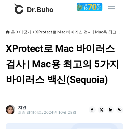
Dr.Buho
홈
홈
어떻게
XProtect로 Mac 바이러스 검사 | Mac용 최고의 5가지 바이러스 백신(Sequoia)
XProtect로 Mac 바이러스
제품
BuhoCleaner
검사 | Mac용 최고의 5가지
스토어
BuhoUnlocker
바이러스 백신(Sequoia)
BuhoRepair
블로그
BuhoNTFS
BuhoBarX
회사
지안
BuhoLaunchpad
최종 업데이트: 2024년 10월 28일
소개
지원