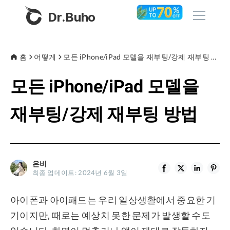
Dr.Buho
홈
홈
어떻게
모든 iPhone/iPad 모델을 재부팅/강제 재부팅 방법
모든 iPhone/iPad 모델을
제품
BuhoCleaner
재부팅/강제 재부팅 방법
스토어
BuhoUnlocker
BuhoRepair
블로그
BuhoNTFS
은비
최종 업데이트: 2024년 6월 3일
BuhoBarX
회사
BuhoLaunchpad
아이폰과 아이패드는 우리 일상생활에서 중요한 기
소개
기이지만, 때로는 예상치 못한 문제가 발생할 수도
지원