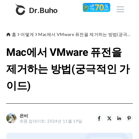
Dr.Buho
홈
홈
어떻게
Mac에서 VMware 퓨전을 제거하는 방법(궁극적인 가이드)
Mac에서 VMware 퓨전을
제품
BuhoCleaner
제거하는 방법(궁극적인 가
스토어
BuhoUnlocker
이드)
BuhoRepair
블로그
BuhoNTFS
BuhoBarX
회사
은비
BuhoLaunchpad
최종 업데이트: 2024년 11월 19일
소개
지원