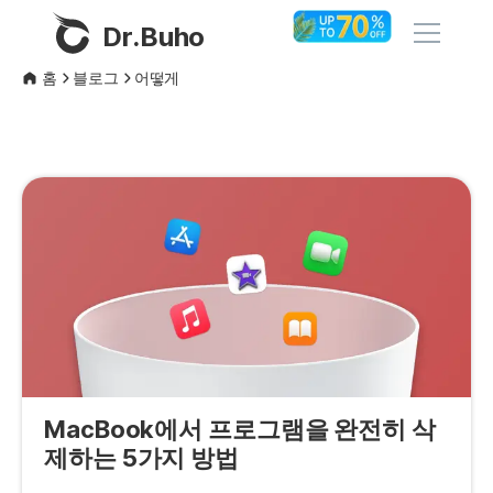
Dr.Buho
홈
블로그
어떻게
홈
제품
BuhoCleaner
스토어
BuhoUnlocker
BuhoRepair
블로그
BuhoNTFS
BuhoBarX
회사
BuhoLaunchpad
MacBook에서 프로그램을 완전히 삭
소개
제하는 5가지 방법
지원