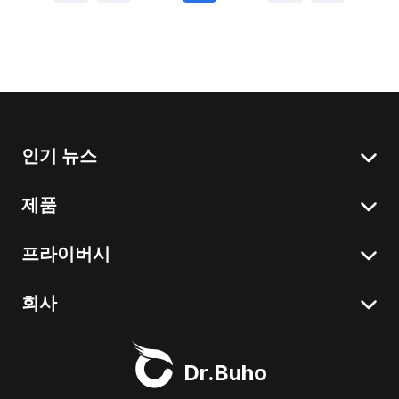
인기 뉴스
제품
Mac에서 시스템 데이터 삭제
Mac에서 앱 삭제
프라이버시
BuhoCleaner
iOS 18 에 대해
BuhoUnlocker
회사
조항
macOS Sequoia 정보
BuhoRepair
프라이버시
소개
Dr.Buho
BuhoNTFS
환불
지원