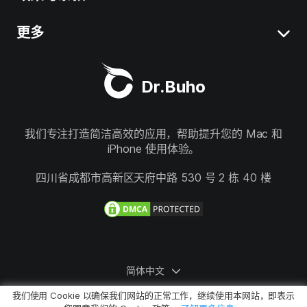
iOS 26 最新提示
BuhoUnlocker
更多
服务条款
macOS Tahoe 最新提示
BuhoRepair
隐私权政策
关于我们
精选 Mac 清理工具
Dr.Buho
BuhoNTFS
退款政策
联系我们
BuhoBarX
商店
我们专注打造简洁高效的应用，帮助提升您的 Mac 和
iPhone 使用体验。
BuhoLaunchpad
关注我们
四川省成都市高新区天府中路 530 号 2 栋 40 楼
简体中文
我们使用 Cookie 以确保我们网站的正常工作，继续使用本网站，即表示