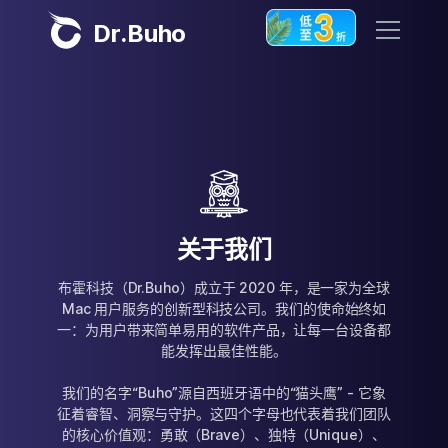
Dr.Buho
首页
产品
BuhoCleaner
商店
BuhoUnlocker
关于我们
BuhoRepair
布霍科技（Dr.Buho）成立于 2020 年，是一家为全球
博客
Mac 用户服务的创新型科技公司。我们的使命始终如
BuhoNTFS
一：为用户带来简单易用的软件产品，让每一台设备都
BuhoBarX
能发挥出最佳性能。
更多
BuhoLaunchpad
我们的名字“Buho”源自西班牙语中的“猫头鹰” - 它象
关于我们
征着睿智、洞察与守护。这四个字母也代表着我们团队
的核心价值观：勇敢（Brave）、独特（Unique）、
联系我们