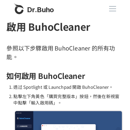
Dr.Buho
啟用 BuhoCleaner
首頁
產品
參照以下步驟啟用 BuhoCleaner 的所有功
能。
BuhoCleaner
商店
BuhoUnlocker
如何啟用 BuhoCleaner
BuhoRepair
部落格
透过 Spotlight 或 Launchpad 開啟 BuhoCleaner。
BuhoNTFS
點擊左下角黃色「購買完整版本」按鈕，然後在新視窗
BuhoBarX
中點擊「輸入啟用碼」。
更多
BuhoLaunchpad
關於我們
聯絡我們