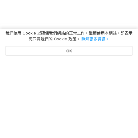
我們使用 Cookie 以確保我們網站的正常工作，繼續使用本網站，即表示
您同意我們的 Cookie 政策。
瞭解更多資訊。
OK
熱門文章
產品
Mac 「系統資料」刪除
移除 Mac 應用程式
隱私權政策
BuhoCleaner
iOS 26 最新資訊
BuhoUnlocker
更多
服務條款