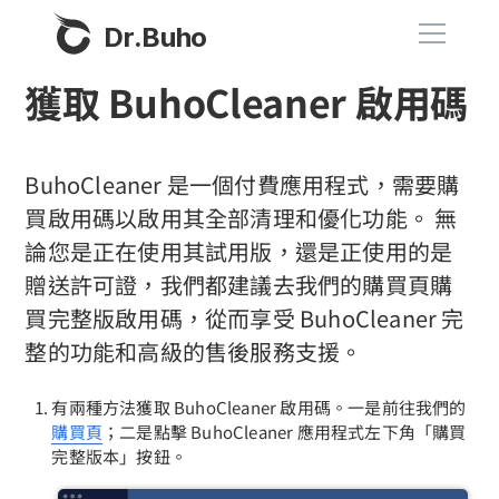
Dr.Buho
獲取 BuhoCleaner 啟用碼
首頁
產品
BuhoCleaner 是一個付費應用程式，需要購
買啟用碼以啟用其全部清理和優化功能。 無
BuhoCleaner
論您是正在使用其試用版，還是正使用的是
商店
BuhoUnlocker
贈送許可證，我們都建議去我們的購買頁購
BuhoRepair
買完整版啟用碼，從而享受 BuhoCleaner 完
部落格
整的功能和高級的售後服務支援。
BuhoNTFS
BuhoBarX
更多
有兩種方法獲取 BuhoCleaner 啟用碼。一是前往我們的
BuhoLaunchpad
購買頁
；二是點擊 BuhoCleaner 應用程式左下角「購買
關於我們
完整版本」按鈕。
聯絡我們