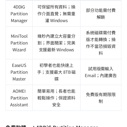
4DDiG
可保留所有資料；操
部分功能需付費
Partition
作介面直覺；無需重
解鎖
Manager
灌 Windows
系統磁碟需付費
MiniTool
幾秒內建立大容量分
版才能轉換；操
Partition
割；界面簡潔；完美
作不當恐損毀資
Wizard
支援最新 Windows
料
EaseUS
初學者也能快速上
試用版需輸入
Partition
手；支援最大 8TB 磁
Email；內建廣告
Master
碟
AOMEI
簡單易用；長者也能
免費版有期限限
Partition
輕鬆操作；保證資料
制
Assistant
安全