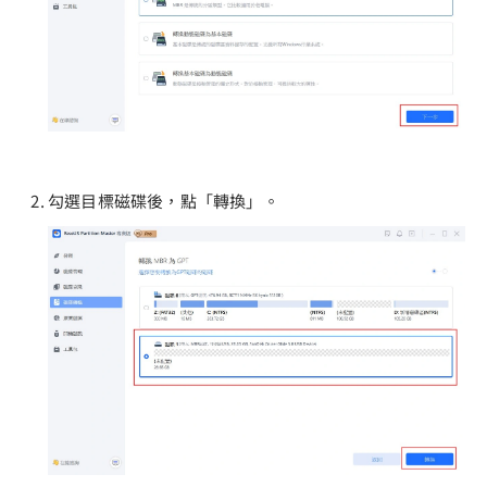
勾選目標磁碟後，點「轉換」。