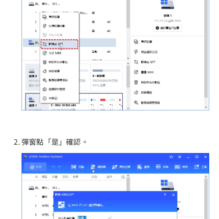
彈窗點「是」確認。