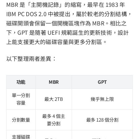
MBR 是「主開機記錄」的縮寫，最早在 1983 年
IBM PC DOS 2.0 中被提出，屬於較老的分割結構，
磁碟開頭會保留一個開機區塊作為 MBR。相比之
下，GPT 是隨著 UEFI 規範誕生的更新技術，設計
上能支援更大的磁碟容量與更多分割區。
以下整理兩者差異：
功能
MBR
GPT
單一分割
最大 2TB
幾乎無上限
容量
最多 4 個主
分割數量
最多 128 個分割
要分割
支援磁碟